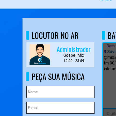
LOCUTOR NO AR
BA
Bem-
Administrador
Sávi
Gospel Mix
@midia
12:00 - 23:59
fm 90.
interne
PEÇA SUA MÚSICA