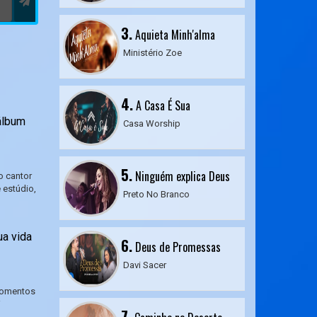
3.
Aquieta Minh'alma
Ministério Zoe
4.
A Casa É Sua
álbum
Casa Worship
5.
Ninguém explica Deus
o cantor
 estúdio,
Preto No Branco
ua vida
6.
Deus de Promessas
Davi Sacer
momentos
i
7.