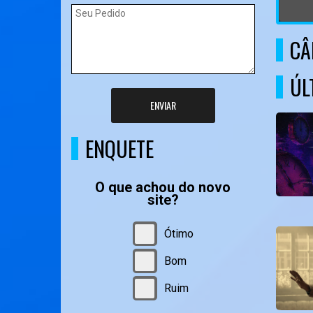
CÂ
ÚL
ENVIAR
ENQUETE
O que achou do novo
site?
Ótimo
Bom
Ruim