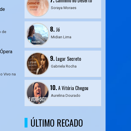
Caminho no Deserto
Soraya Moraes
 de
8.
Jó
o de
Midian Lima
 Ópera
9.
Lugar Secreto
Gabriela Rocha
Ao Vivo na
10.
A Vitória Chegou
Aurelina Dourado
ÚLTIMO RECADO