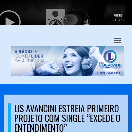
ASTS
IAS
IA
DOS
RAMAÇÃO
TOS
E
LIS AVANCINI ESTREIA PRIMEIRO
PROJETO COM SINGLE “EXCEDE O
E
ENTENDIMENTO”
ATO