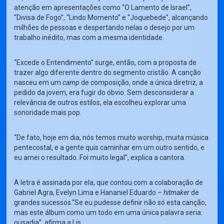
atenção em apresentações como “O Lamento de Israel”,
“Divisa de Fogo”, “Lindo Momento” e “Joquebede”, alcançando
milhões de pessoas e despertando nelas o desejo por um
trabalho inédito, mas com a mesma identidade.
“Excede o Entendimento” surge, então, com a proposta de
trazer algo diferente dentro do segmento cristão. A canção
nasceu em um
camp
de composição, onde a única diretriz, a
pedido da jovem, era fugir do óbvio. Sem desconsiderar a
relevância de outros estilos, ela escolheu explorar uma
sonoridade mais pop.
“De fato, hoje em dia, nós temos muito worship, muita música
pentecostal, e a gente quis caminhar em um outro sentido, e
eu amei o resultado. Foi muito legal”, explica a cantora.
A letra é assinada por ela, que contou com a colaboração de
Gabriel Agra, Evelyn Lima e Hananiel Eduardo –
hitmaker
de
grandes sucessos.“Se eu pudesse definir não só esta canção,
mas este álbum como um todo em uma única palavra seria:
ousadia”, afirma a Lis.